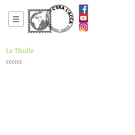
La Thuile
cccccc