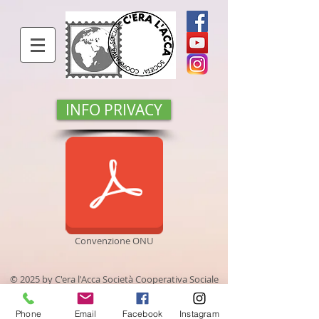
INFO PRIVACY
Convenzione ONU
© 2025 by C'era l'Acca Società Cooperativa Sociale
Via Grand Eyvia,
27 - 11100
Aosta
Codice Fiscale e Partita Iva
01085480075
Phone
Email
Facebook
Instagram