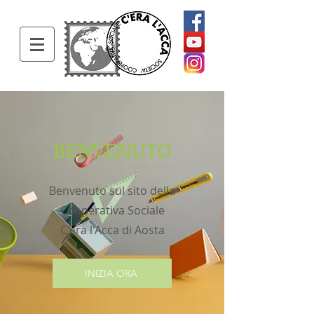
BENVENUTO
Benvenuto sul sito della
Cooperativa Sociale
C'era l'Acca di Aosta
INIZIA ORA