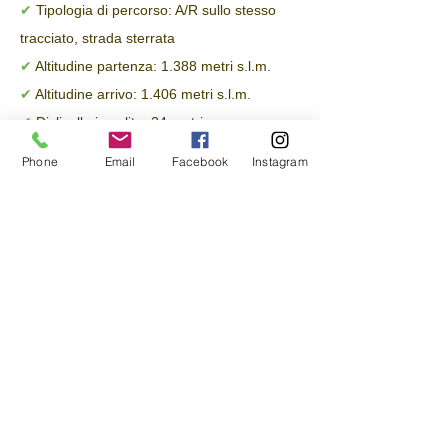
✔
Tipologia di percorso: A/R sullo stesso
tracciato, strada sterrata
✔
Altitudine partenza: 1.388 metri s.l.m.
✔
Altitudine arrivo: 1.406 metri s.l.m.
✔
Dislivello in salita: 24 metri
✔
Dislivello in discesa: 6 metri
Phone
Email
Facebook
Instagram
✔
Punti acqua: si, nel centro di Gressoney
Saint Jean - Servizi igienici: no
✔
Presenza di sedute: si
✔
Periodo consigliato: dalla primavera
all’autunno, per la maggior parte percorso
esposto al sole.
SCARICA LA SCHEDA