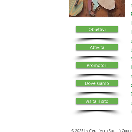
Obiettivi
Attività
Promotori
Dove siamo
Visita il sito
© 2025 by C'era l'Acca Società Coope