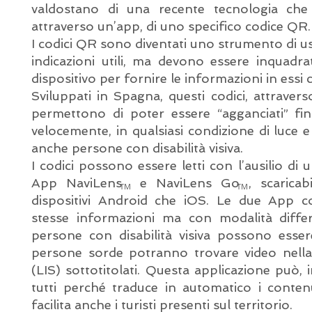
valdostano di una recente tecnologia che 
attraverso un’app, di uno specifico codice QR.
I codici QR sono diventati uno strumento di u
indicazioni utili, ma devono essere inquadrat
dispositivo per fornire le informazioni in essi
Sviluppati in Spagna, questi codici, attravers
permettono di poter essere “agganciati” fin
velocemente, in qualsiasi condizione di luce 
anche persone con disabilità visiva.
I codici possono essere letti con l’ausilio di u
App NaviLens e NaviLens Go , scaricabili
TM
TM
dispositivi Android che iOS. Le due App c
stesse informazioni ma con modalità differ
persone con disabilità visiva possono esser
persone sorde potranno trovare video nella 
(LIS) sottotitolati. Questa applicazione può, i
tutti perché traduce in automatico i conten
facilita anche i turisti presenti sul territorio.