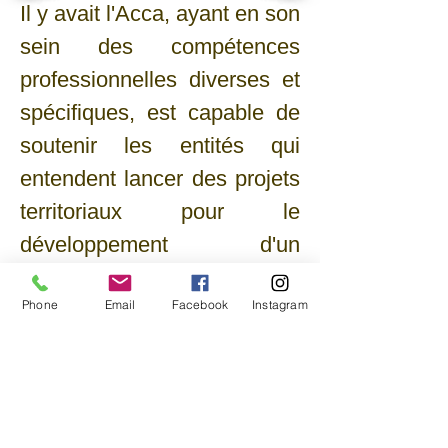
Il y avait l'Acca, ayant en son
sein des compétences
professionnelles diverses et
spécifiques, est capable de
soutenir les entités qui
entendent lancer des projets
territoriaux pour le
développement d'un
tourisme accessible, comme
Phone
Email
Facebook
Instagram
en témoignent les différentes
collaborations faites ces
dernières années, et pour
lesquelles veuillez vous
référer à la section projets.