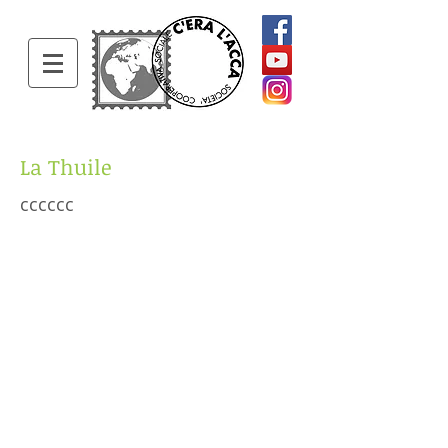
La Thuile
cccccc